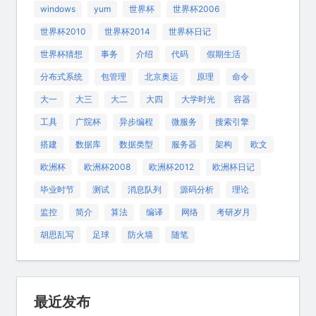
windows
yum
世界杯
世界杯2006
世界杯2010
世界杯2014
世界杯日记
世界杯猜想
事务
介绍
代码
假期生活
分布式系统
包管理
北京奥运
原理
命令
大一
大三
大二
大四
大学时光
容器
工具
广院杯
异步编程
微服务
搜索引擎
搭建
数据库
数据类型
服务器
架构
欧文
欧洲杯
欧洲杯2008
欧洲杯2012
欧洲杯日记
毕业时节
测试
消息队列
源码分析
理论
监控
简介
算法
编译
网络
考研岁月
胡思乱写
足球
防火墙
随笔
最近发布