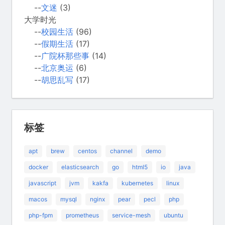
--
文迷
(3)
大学时光
--
校园生活
(96)
--
假期生活
(17)
--
广院杯那些事
(14)
--
北京奥运
(6)
--
胡思乱写
(17)
标签
apt
brew
centos
channel
demo
docker
elasticsearch
go
html5
io
java
javascript
jvm
kakfa
kubernetes
linux
macos
mysql
nginx
pear
pecl
php
php-fpm
prometheus
service-mesh
ubuntu