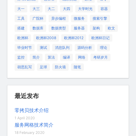
大一
大三
大二
大四
大学时光
容器
工具
广院杯
异步编程
微服务
搜索引擎
搭建
数据库
数据类型
服务器
架构
欧文
欧洲杯
欧洲杯2008
欧洲杯2012
欧洲杯日记
毕业时节
测试
消息队列
源码分析
理论
监控
简介
算法
编译
网络
考研岁月
胡思乱写
足球
防火墙
随笔
最近发布
零拷贝技术介绍
1 April 2020
服务网格技术简介
18 February 2020