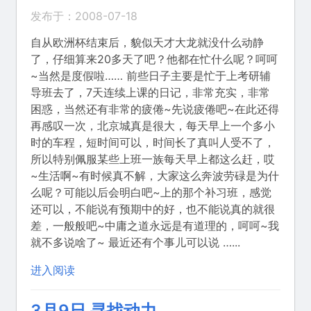
发布于：2008-07-18
自从欧洲杯结束后，貌似天才大龙就没什么动静
了，仔细算来20多天了吧？他都在忙什么呢？呵呵
~当然是度假啦…… 前些日子主要是忙于上考研辅
导班去了，7天连续上课的日记，非常充实，非常
困惑，当然还有非常的疲倦~先说疲倦吧~在此还得
再感叹一次，北京城真是很大，每天早上一个多小
时的车程，短时间可以，时间长了真叫人受不了，
所以特别佩服某些上班一族每天早上都这么赶，哎
~生活啊~有时候真不解，大家这么奔波劳碌是为什
么呢？可能以后会明白吧~上的那个补习班，感觉
还可以，不能说有预期中的好，也不能说真的就很
差，一般般吧~中庸之道永远是有道理的，呵呵~我
就不多说啥了~ 最近还有个事儿可以说 …...
进入阅读
3月9日 寻找动力