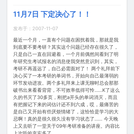
11月7日 下定决心了！！
发布于：2007-11-07
最近一个月，一直有个问题在困扰着我，那就是我
到底要不要考研？其实这个问题已经存在很久了，
只是自己一直在回避着，一个月前偶然间看到了明
年研究生考试报名的消息使我突然意识到，其实，
考研不再遥远了，自己必需面对了！ 两个礼拜前下
决心买了一本考研的单词书，开始向自己最薄弱的
环节发动进攻。两个多礼拜来上课无聊时总会那那
破书出来看看背背，不可效率低得可怜……K了这么
久的书灭了30多页，刚把a开头的单词消灭，而且
有把握记下来的词估计还不到六成，哎，最痛苦的
是自己又开始有些厌烦情绪了，这恰恰是学习的大
忌啊！真的是很久很久没有学习状态了…… 今天晚
上又去听了一堂关于09年考研准备的讲座。内容比
上次听的充实多了， …...