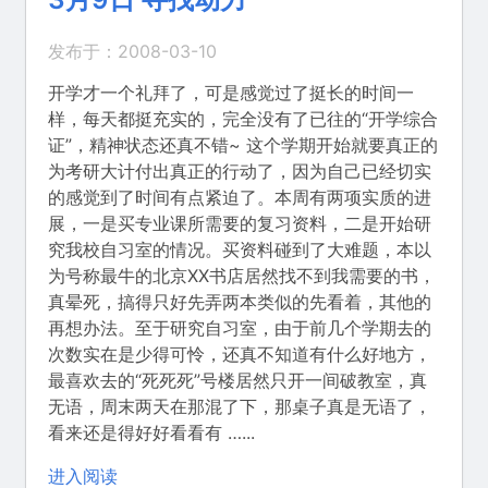
发布于：2008-03-10
开学才一个礼拜了，可是感觉过了挺长的时间一
样，每天都挺充实的，完全没有了已往的“开学综合
证”，精神状态还真不错~ 这个学期开始就要真正的
为考研大计付出真正的行动了，因为自己已经切实
的感觉到了时间有点紧迫了。本周有两项实质的进
展，一是买专业课所需要的复习资料，二是开始研
究我校自习室的情况。买资料碰到了大难题，本以
为号称最牛的北京XX书店居然找不到我需要的书，
真晕死，搞得只好先弄两本类似的先看着，其他的
再想办法。至于研究自习室，由于前几个学期去的
次数实在是少得可怜，还真不知道有什么好地方，
最喜欢去的“死死死”号楼居然只开一间破教室，真
无语，周末两天在那混了下，那桌子真是无语了，
看来还是得好好看看有 …...
进入阅读