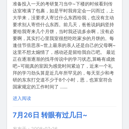
准备投入一天的考研复习当中~下楼的时候看到传
达室堆满了包裹，如是平时我肯定会一闪而过，上
大学来，没要求人寄过什么东西给我，也没有主动
要求别人寄些什么东西。前几天，爸爸说妈妈坚持
要给我寄来几个月饼，当时我还说多余啊，没有必
要啊，其实打心里我室很想吃吃家乡的月饼的。每
逢佳节倍思亲~世上最亲的亲人还是自己的父母啊~
这里不想太煽情了，感动还是留给我自己吧。 最近
正在逐渐逐渐的找寻传说中的学习状态,算略有成效
吧~可能真的室因为感觉时间紧迫了，近来一个礼
拜的学习劲头算是近几年所罕见的，每天至少和考
研的东东打交道不少于8个小时，恩，也算室符合
国家规定的工作时间了 …...
进入阅读
7月26日 转眼有过几日~
发布于：2008-07-26