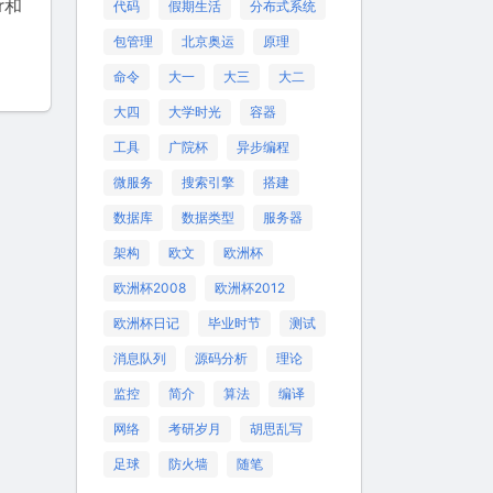
r和
代码
假期生活
分布式系统
包管理
北京奥运
原理
命令
大一
大三
大二
大四
大学时光
容器
工具
广院杯
异步编程
微服务
搜索引擎
搭建
数据库
数据类型
服务器
架构
欧文
欧洲杯
欧洲杯2008
欧洲杯2012
欧洲杯日记
毕业时节
测试
消息队列
源码分析
理论
监控
简介
算法
编译
网络
考研岁月
胡思乱写
足球
防火墙
随笔