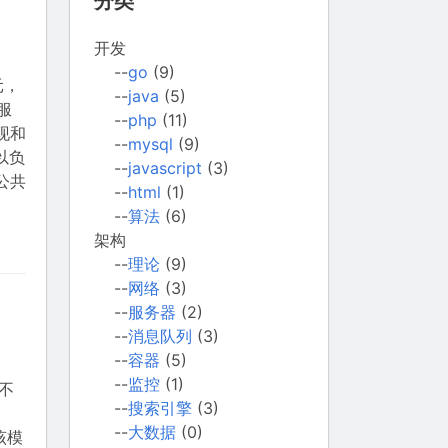
分类
开发
--
go
(9)
元，
--
java
(5)
服
--
php
(11)
现和
--
mysql
(9)
以负
--
javascript
(3)
公共
--
html
(1)
--
算法
(6)
架构
--
理论
(9)
--
网络
(3)
--
服务器
(2)
--
消息队列
(3)
--
容器
(5)
--
监控
(1)
在不
--
搜索引擎
(3)
、
--
大数据
(0)
该模