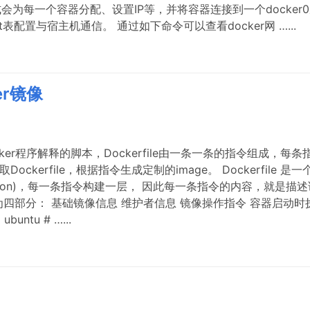
式会为每一个容器分配、设置IP等，并将容器连接到一个docker
 nat表配置与宿主机通信。 通过如下命令可以查看docker网 …...
er镜像
被Docker程序解释的脚本，Dockerfile由一条一条的指令组成，每条
Dockerfile，根据指令生成定制的image。 Dockerfile 是一
ction)，每一条指令构建一层， 因此每一条指令的内容，就是描述
e 分为四部分： 基础镜像信息 维护者信息 镜像操作指令 容器启动时
untu # …...