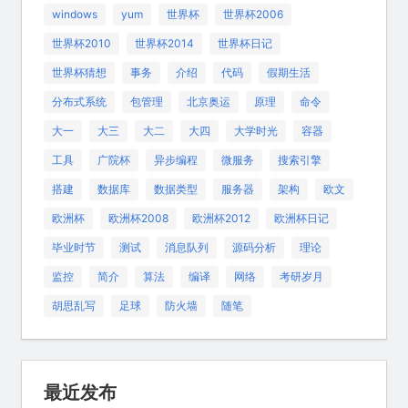
windows
yum
世界杯
世界杯2006
世界杯2010
世界杯2014
世界杯日记
世界杯猜想
事务
介绍
代码
假期生活
分布式系统
包管理
北京奥运
原理
命令
大一
大三
大二
大四
大学时光
容器
工具
广院杯
异步编程
微服务
搜索引擎
搭建
数据库
数据类型
服务器
架构
欧文
欧洲杯
欧洲杯2008
欧洲杯2012
欧洲杯日记
毕业时节
测试
消息队列
源码分析
理论
监控
简介
算法
编译
网络
考研岁月
胡思乱写
足球
防火墙
随笔
最近发布