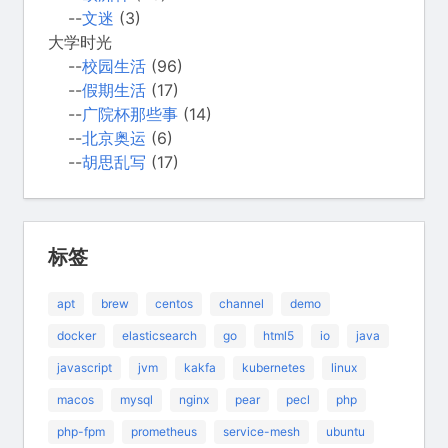
--
文迷
(3)
大学时光
--
校园生活
(96)
--
假期生活
(17)
--
广院杯那些事
(14)
--
北京奥运
(6)
--
胡思乱写
(17)
标签
apt
brew
centos
channel
demo
docker
elasticsearch
go
html5
io
java
javascript
jvm
kakfa
kubernetes
linux
macos
mysql
nginx
pear
pecl
php
php-fpm
prometheus
service-mesh
ubuntu